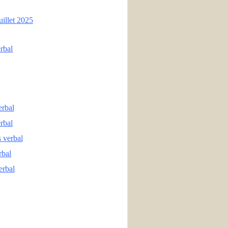
uillet 2025
rbal
erbal
rbal
 verbal
rbal
erbal