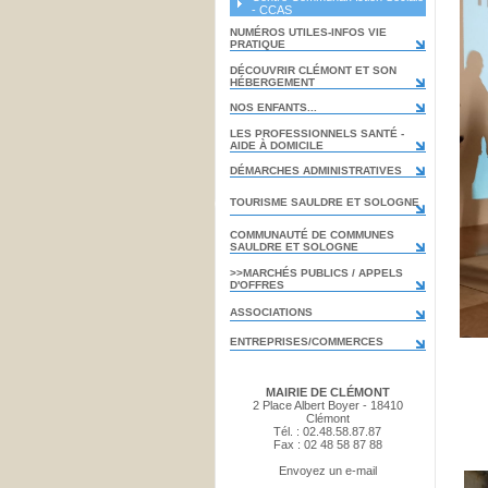
- CCAS
NUMÉROS UTILES-INFOS VIE
PRATIQUE
DÉCOUVRIR CLÉMONT ET SON
HÉBERGEMENT
NOS ENFANTS...
LES PROFESSIONNELS SANTÉ -
AIDE À DOMICILE
DÉMARCHES ADMINISTRATIVES
TOURISME SAULDRE ET SOLOGNE
COMMUNAUTÉ DE COMMUNES
SAULDRE ET SOLOGNE
>>MARCHÉS PUBLICS / APPELS
D'OFFRES
ASSOCIATIONS
ENTREPRISES/COMMERCES
MAIRIE DE CLÉMONT
2 Place Albert Boyer - 18410
Clémont
Tél. : 02.48.58.87.87
Fax : 02 48 58 87 88
Envoyez un e-mail