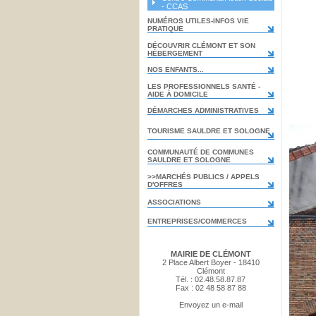
- CCAS
NUMÉROS UTILES-INFOS VIE
PRATIQUE
DÉCOUVRIR CLÉMONT ET SON
HÉBERGEMENT
NOS ENFANTS...
LES PROFESSIONNELS SANTÉ -
AIDE À DOMICILE
DÉMARCHES ADMINISTRATIVES
TOURISME SAULDRE ET SOLOGNE
COMMUNAUTÉ DE COMMUNES
SAULDRE ET SOLOGNE
>>MARCHÉS PUBLICS / APPELS
D'OFFRES
ASSOCIATIONS
ENTREPRISES/COMMERCES
MAIRIE DE CLÉMONT
2 Place Albert Boyer - 18410
Clémont
Tél. : 02.48.58.87.87
Fax : 02 48 58 87 88
Envoyez un e-mail