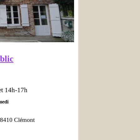
blic
 et 14h-17h
amedi
18410 Clémont