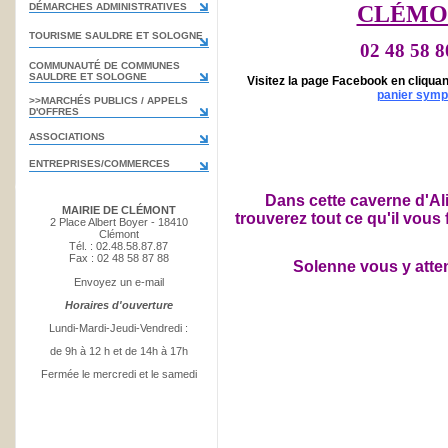
DÉMARCHES ADMINISTRATIVES
CLÉMO
TOURISME SAULDRE ET SOLOGNE
02 48 58 8
COMMUNAUTÉ DE COMMUNES
SAULDRE ET SOLOGNE
Visitez la page Facebook
en cliquant
panier sym
>>MARCHÉS PUBLICS / APPELS
D'OFFRES
ASSOCIATIONS
ENTREPRISES/COMMERCES
Dans cette caverne d'Ali
MAIRIE DE CLÉMONT
trouverez tout ce qu'il vous
2 Place Albert Boyer - 18410
Clémont
Tél. : 02.48.58.87.87
Fax : 02 48 58 87 88
Solenne vous y atte
Envoyez un e-mail
Horaires d'ouverture
Lundi-Mardi-Jeudi-Vendredi :
de 9h à 12 h et de 14h à 17h
Fermée le mercredi et le samedi