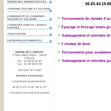
DÉMARCHES ADMINISTRATIVES
06.65.44.19.8
TOURISME SAULDRE ET SOLOGNE
COMMUNAUTÉ DE COMMUNES
>
Terrassement de chemin d'acc
SAULDRE ET SOLOGNE
>>MARCHÉS PUBLICS / APPELS
>
Éparage et broyage toutes g
D'OFFRES
ASSOCIATIONS
>
Aménagement et entretien de
ENTREPRISES/COMMERCES
>
Création de fossé
>
Terrassement pour assainiss
MAIRIE DE CLÉMONT
2 Place Albert Boyer - 18410
Clémont
>
Aménagement et entretien pa
Tél. : 02.48.58.87.87
Fax : 02 48 58 87 88
Envoyez un e-mail
Horaires d'ouverture
Lundi-Mardi-Jeudi-Vendredi :
de 9h à 12 h et de 14h à 17h
Fermée le mercredi et le samedi