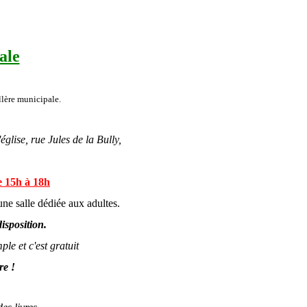
ale
ère municipale.
glise, rue Jules de la Bully,
e 15h à 18h
u
ne salle dédiée aux adultes.
isposition.
e et c'est gratuit
re !