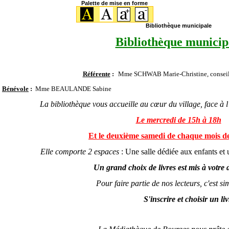
Palette de mise en forme
Bibliothèque municipale
Bibliothèque municip
Référente
:
Mme SCHWAB Marie-Christine, conseill
Bénévole
:
Mme BEAULANDE Sabine
La bibliothèque vous accueille au cœur du village, face à l'é
Le mercredi de 15h à 18h
Et le deuxième samedi de chaque mois d
Elle comporte 2 espaces
:
Une salle dédiée aux enfants et 
Un grand choix de livres est mis à votre d
Pour faire partie de nos lecteurs, c'est simpl
S'inscrire et c
hoisir un liv