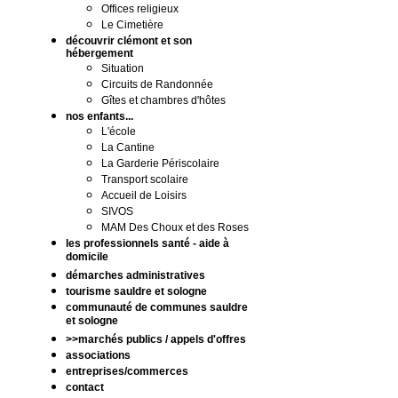
Offices religieux
Le Cimetière
découvrir clémont et son
hébergement
Situation
Circuits de Randonnée
Gîtes et chambres d'hôtes
nos enfants...
L'école
La Cantine
La Garderie Périscolaire
Transport scolaire
Accueil de Loisirs
SIVOS
MAM Des Choux et des Roses
les professionnels santé - aide à
domicile
démarches administratives
tourisme sauldre et sologne
communauté de communes sauldre
et sologne
>>marchés publics / appels d'offres
associations
entreprises/commerces
contact