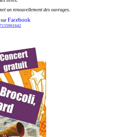
s livres.
et un renouvellement des ouvrages.
Facebook
 sur
057155961642