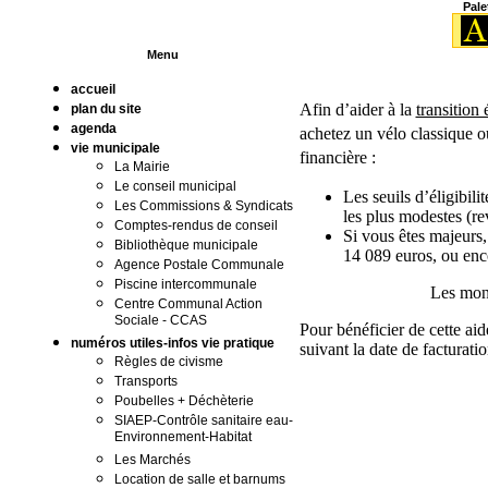
Pale
Menu
accueil
Afin d’aider à la
transition
plan du site
agenda
achetez un vélo classique o
vie municipale
financière :
La Mairie
Le conseil municipal
Les seuils d’éligibil
Les Commissions & Syndicats
les plus modestes (re
Comptes-rendus de conseil
Si vous êtes majeurs,
Bibliothèque municipale
14 089 euros, ou enco
Agence Postale Communale
Piscine intercommunale
Les mont
Centre Communal Action
Sociale - CCAS
Pour bénéficier de cette aid
numéros utiles-infos vie pratique
suivant la date de facturati
Règles de civisme
Transports
Poubelles + Déchèterie
SIAEP-Contrôle sanitaire eau-
Environnement-Habitat
Les Marchés
Location de salle et barnums