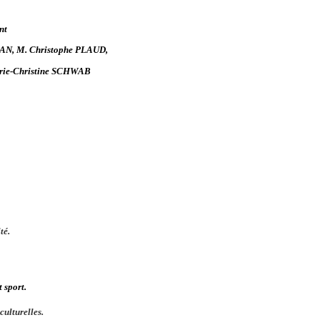
nt
HAN,
M. Christophe PLAUD,
ie-Christine SCHWAB
té.
t sport.
culturelles.