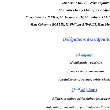
Mme Odile DÉPÉE, 2ème adjointe
M. Charles-Henry LOUIS, 3ème adjoi
Mme Catherine MEIER,
M. Jacques DIOT,
M. Philippe JAT
Mme Clémence ROBLIN,
M. Philippe BIDAULT
,
Mme Mar
Délégations des adjoints
er
adjoint :
1
Administration générale.
Finances, baux communaux.
Assainissement, travaux, voirie, sécuri
ème
2
adjointe :
Affaires scolaires, périscolaires, j
eunesse e
Animation, associations, patrimoine et affaires 