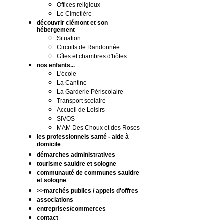
Offices religieux
Le Cimetière
découvrir clémont et son
hébergement
Situation
Circuits de Randonnée
Gîtes et chambres d'hôtes
nos enfants...
L'école
La Cantine
La Garderie Périscolaire
Transport scolaire
Accueil de Loisirs
SIVOS
MAM Des Choux et des Roses
les professionnels santé - aide à
domicile
démarches administratives
tourisme sauldre et sologne
communauté de communes sauldre
et sologne
>>marchés publics / appels d'offres
associations
entreprises/commerces
contact