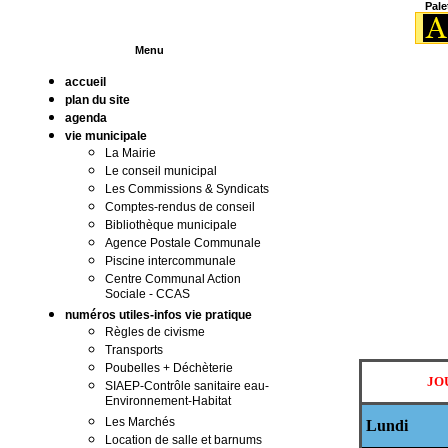
Pale
Menu
accueil
plan du site
agenda
vie municipale
La Mairie
Le conseil municipal
Les Commissions & Syndicats
Comptes-rendus de conseil
Bibliothèque municipale
Agence Postale Communale
Piscine intercommunale
Centre Communal Action
Sociale - CCAS
numéros utiles-infos vie pratique
Règles de civisme
Transports
Poubelles + Déchèterie
JO
SIAEP-Contrôle sanitaire eau-
Environnement-Habitat
Les Marchés
Lund
i
Location de salle et barnums