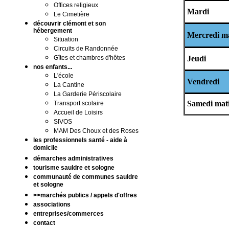
Offices religieux
Mardi
Le Cimetière
découvrir clémont et son
hébergement
Mercredi m
Situation
Circuits de Randonnée
Gîtes et chambres d'hôtes
Jeudi
nos enfants...
L'école
Vendredi
La Cantine
La Garderie Périscolaire
Samedi mat
Transport scolaire
Accueil de Loisirs
SIVOS
MAM Des Choux et des Roses
les professionnels santé - aide à
domicile
démarches administratives
tourisme sauldre et sologne
communauté de communes sauldre
et sologne
>>marchés publics / appels d'offres
associations
entreprises/commerces
contact